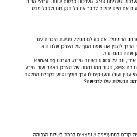
אתגר נוסף נמצא באיסוף הנתונים, שכן בדרך כלל, כלל הפעילויות של הצרכן עם המותג מנוהלות במערכות שונות (מערכות דיוור, מערכות לשליחת SMS, מערכות פרסום שונות וערוצי מדיה
עים אם היינו יכולים לחבר את כל הנקודות ולקבל מבט
של המתעניין ברגע נתון במרחב הדיגיטלי. אם בעולם הפיזי, פגישת היכרות עם
 הדרך להבין את שפת הגוף של הצרכן שלנו היא
ן שהה בהם ועוד.
כאשר אנו מנהלים את כלל פעילות השיווק והפרסום שלנו במערכת אחת, אנו יכולים לקבל תמונת מצב מלאה על לקוח פוטנציאלי אחד, וגם על 5,000 באותה מידה. מערכת Marketing
Automation יודעת לרכז עבורנו מידע על הצרכנים ממגוון הפעילויות הדיגיטליות שלהם – אינטראקציות בדיוור, קמפייני סושיאל, פתיחת SMS, ניטור ההתנהגות של הצרכן באתר ועוד. מידע
עניין ועוד) ומעניקים לו ערך מוסף וסיוע בקבלת החלטה.
מת הבשלות שלו לרכישה?
טיפול קודם במתעניינים שנמצאים ברמת בשלות הגבוהה