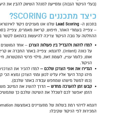
(בעלי הניקוד הגבוה) ומסייעת למנהל השיווק להבין את הי
כיצד מתכננים
SCORING
?
בתכנון ה-
Lead Scoring
שלנו אנו מעניקים ניקוד לאינטרא
– צפייה בעמודי האתר, חיפוש, קריאת מאמרים, צפייה בסרט
ההחלטה על גובה הניקוד צריכה להיעשות בהתאם לקשר בין
למדו לזהות ולהבדיל בין פעולות הצרכן
על כוונה (Intent). לדוגמא: צפייה באתר ה
אותו, כלומר
עניין
. לעומת זאת, מילוי פרטי התקשרות, חי
הניקוד.
הגדירו את אופי הצרכן שלכם –
למדו להכיר את הצרכנים
מיהו קהל היעד אליו עלינו לכוון ומתי הצרכן נמצא הכי 
(כמו למשל מישהו שמחפש עבודה באתר שלכם).
קבעו זמן להערכה מחדש –
הדרך להשיג את המיטב משיט
הזמן יאפשר לכם לשכלל את השיטה שלכם כך שתמשיכו ל
המכירות לפי הניקוד שקיבלו: