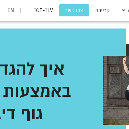
קריירה
צרו קשר
FCB-TLV
| EN
איך להגדי
באמצעות ז
גוף די