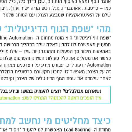
כמו – פייסבוק, אאוטבריין, גוגל, רכש מדיה ישיר ועוד). ר
שלם על האינטראקציות שמבצע הצרכן עם המותג שלנו?
מהי "שפת הגוף הדיגיטלית" 
מתעניין מאפשרת לנו להבין באיזה שלב בתהליך הרכישה ה
באמצעות חיבור סך הפעולות וההתנהגויות שלו – אילו מיילי
זה על הצרכן מאפשר לנו לתכנן תקשורת פרסונלית הכוללת – 
לאחר שלמדנו את שפת הגוף הדיגיטלית של הצרכן וקיבלנו א
נשארתם מבולבלים? רוצים להעמיק במושג ובידע בכל הנוגע לMarketing Automation? היכנסו לק
איך הופכים דאטה להכנסה? התחילו לשנן: Marketing Automation
כיצד מחליטים מי נחשב למתע
מתודת ה-
Lead Scoring
מאפשרת לנו להעניק "ניקוד" או "