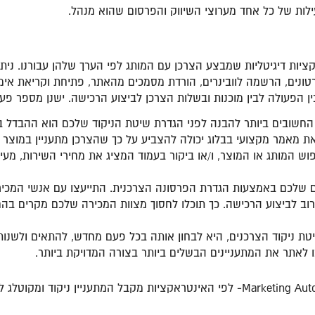
עילות של כל אחד מערוצי השיווק והפרסום שהוא מנהל.
קציות דיגיטליות שמבצע הצרכן עם המותג לפי הערך שלהן עבורנו. ניתן
ונים, הרשמה לוובינרים, הורדת מסמכים מהאתר, פתיחת וקריאת אימייל
 הפעולה לבין מוכנות ובשלות הצרכן לביצוע הרכישה. ישנן מספר פ
חברה או קריאת מאמר מקצועי בבלוג יכולה להצביע על כך שהצרכן מתעניין במ
פוש המותג או המוצר, ו/או ביקור בעמוד המציג את מחירי השירות, מעי
 שלכם באמצעות הגדרת הפרסונה הצרכנית. התייעצו עם אנשי המכירו
קרוב לביצוע הרכישה. כך תוכלו לחסוך מצוות המכירה שלכם מקרים בהם 
ת ניקוד הצרכנים, היא לבחון אותה בכל פעם מחדש, להתאים ולשנות
אתר את המתעניינים הבשלים ביותר בצורה המדויקת ביותר.
דוגמא לזיהוי רמת בשלות של מתעניינים באמצעות Marketing Automation- לפי האינטראקציו