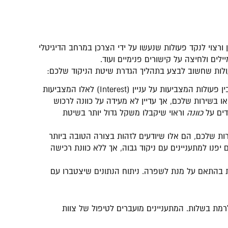
 ורצוי לנקד פעולות שנעשו על ידי הצרכן במרחב הדיגיטלי
ים ולחיצה על קישורים פנימיים ועוד.
עולות שחשוב לבצע בתהליך הגדרת שיטת הניקוד שלכם:
– אחד המושגים החשובים ביותר להבנה לפני הגדרת שיטת הניקוד שלכם הוא ההבדל בין פעולות המצביעות על עניין (Interest) לאלו המצביעות
וצר או בשירות שלכם, אך עדיין לא מעידה על כוונה לרכוש
דים על
כוונה
וראוי שיקבלו משקל גדול יותר בשיטת
ת שלכם, הם אלו שיודעים לזהות בצורה הטובה ביותר
יפנו למתעניינים עם ניקוד גבוה, אך ללא כוונת רכישה
 בהתאם על מנת לשפרה. ניתוח הנתונים שיצטברו עם
ת מקבל המתעניין ניקוד ומקוטלג לרמת בשלות. המתעניינים מועברים לטיפול של צוות