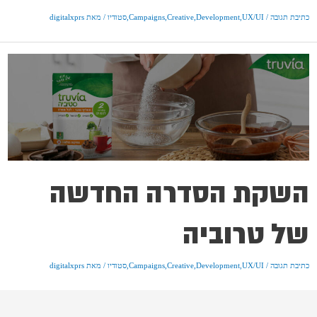
כתיבת תגובה
/
UX/UI
,
Development
,
Creative
,
Campaigns
,
סטודיו
/ מאת
digitalxprs
השקת הסדרה החדשה
של טרוביה
כתיבת תגובה
/
UX/UI
,
Development
,
Creative
,
Campaigns
,
סטודיו
/ מאת
digitalxprs